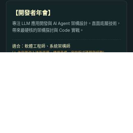
【開發者年會】
專注 LLM 應用開發與 AI Agent 架構設計。直面底層技術，
帶來最硬核的架構探討與 Code 實戰。
適合：軟體工程師、系統架構師
(⚠️ 內容將深入技術底層，建議具備一定的程式碼開發經驗)
單日票購買
【Vibe Coding 年會】
達文西與華盛頓都不會寫程式，但現在透過 AI，不懂程式碼
也能打造自己的應用。這裡專門探討如何靠指揮 AI Agent
協作完成專案。