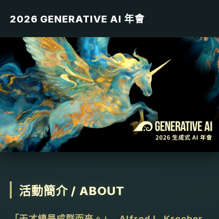
2026 GENERATIVE AI 年會
2026 Generative AI 年會
2026/06/26(周五) 13:30(+0800)
~
2026/06/27(周六)
18:00(+0800)
(
iCal/Outlook
,
Google 日曆
)
福華國際文教會館 / 台北市大安區新生南路三段30號
0 / 1200
Generative AI 年會製作委員會
聯絡主辦單位
活動簡介 / ABOUT
「天才總是成群而來。」_ Alfred L. Kroeber