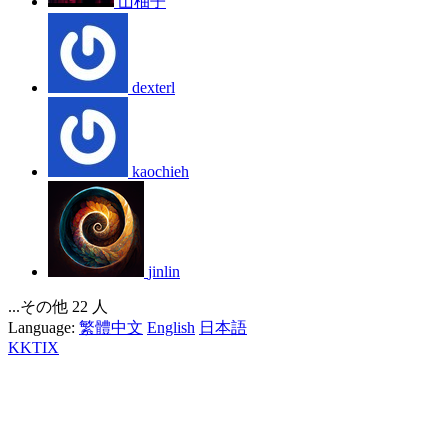
山柚子
dexterl
kaochieh
jinlin
...その他 22 人
Language:
繁體中文
English
日本語
KKTIX