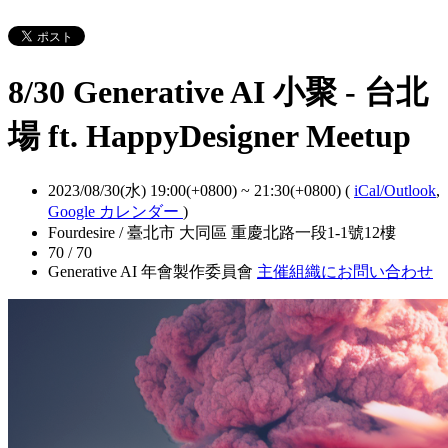
8/30 Generative AI 小聚 - 台北
場 ft. HappyDesigner Meetup
2023/08/30(水) 19:00(+0800)
~
21:30(+0800)
(
iCal/Outlook
,
Google カレンダー
)
Fourdesire / 臺北市 大同區 重慶北路一段1-1號12樓
70 / 70
Generative AI 年會製作委員會
主催組織にお問い合わせ