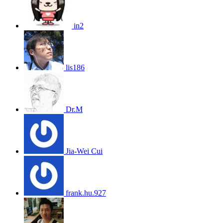
in2
lis186
Dr.M
Jia-Wei Cui
frank.hu.927