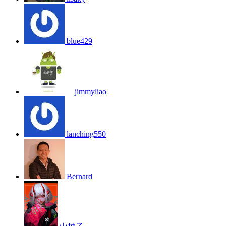
blue429
jimmyliao
lanching550
Bernard