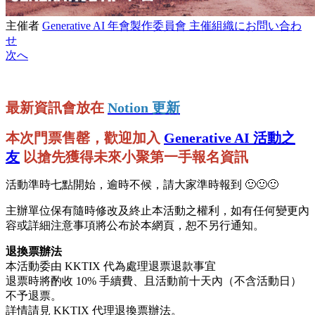
主催者
Generative AI 年會製作委員會
主催組織にお問い合わ
せ
次へ
最新資訊會放在
Notion 更新
本次門票售罄，歡迎加入
Generative AI 活動之
友
以搶先獲得未來小聚第一手報名資訊
活動準時七點開始，逾時不候，請大家準時報到 🙂🙂🙂
主辦單位保有隨時修改及終止本活動之權利，如有任何變更內
容或詳細注意事項將公布於本網頁，恕不另行通知。
退換票辦法
本活動委由 KKTIX 代為處理退票退款事宜
退票時將酌收 10% 手續費、且活動前十天內（不含活動日）
不予退票。
詳情請見 KKTIX 代理退換票辦法。