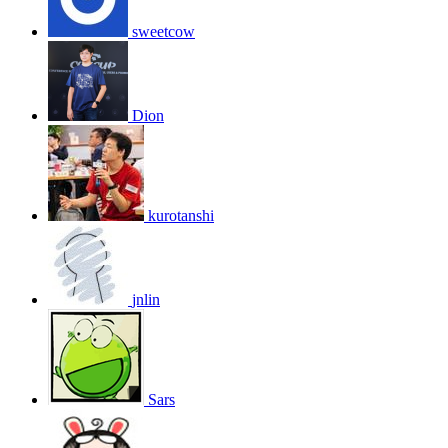
sweetcow
Dion
kurotanshi
jnlin
Sars