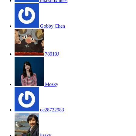
nikeshoxmiles
Gobby Chen
78910J
Mosky
oe28722983
lisaky