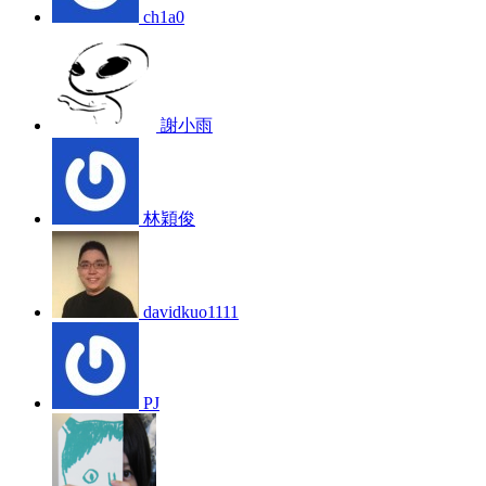
ch1a0
謝小雨
林穎俊
davidkuo1111
PJ