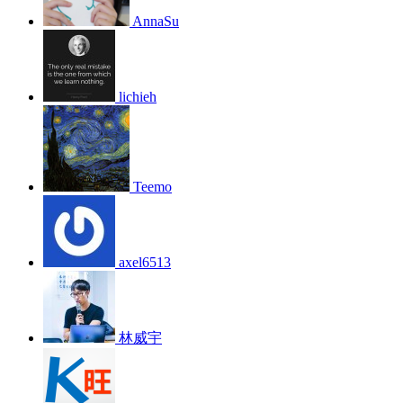
AnnaSu
lichieh
Teemo
axel6513
林威宇