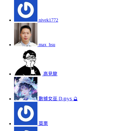
nivek1772
max_hsu
高見龍
數據女巫 𝔻.𝕡𝕪𝕤 🔮
莫栗