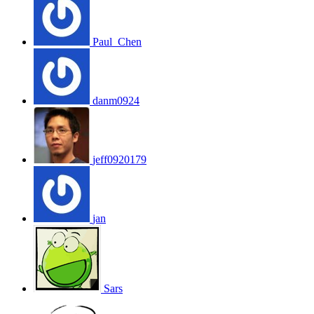
Paul_Chen
danm0924
jeff0920179
jan
Sars