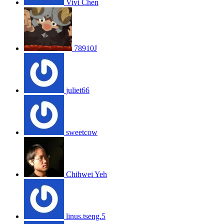
Vivi Chen
78910J
juliet66
sweetcow
Chihwei Yeh
linus.tseng.5